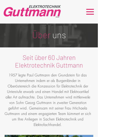
Über
uns
Seit über 60 Jahren
Elektrotechnik Guttmann
1957 legte Paul Guttmann den Grundstein für das
Unternehmen indem er als Burgenländer in
Oberösterreich die Konzession für Elektrotechnik der
Unterstufe erwarb und einen Handel mit Elektroartikel
aller Art aufmachte. Das Unternehmen wird mittlerweile
von Sohn Georg Guttmann in zweiter Generation
geführt wird. Gemeinsam mit seiner Frau Michaela
Guttmann und einem engagierten Team kümmert er sich
um Ihre Anliegen in Sachen Elektrotechnik und
Elektrofachhandel.