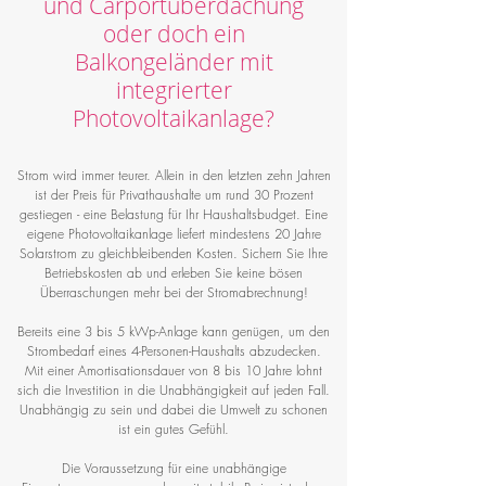
und Carportüberdachung
oder doch ein
Balkongeländer mit
integrierter
Photovoltaikanlage?
Strom wird immer teurer. Allein in den letzten zehn Jahren
ist der Preis für Privathaushalte um rund 30 Prozent
gestiegen - eine Belastung für Ihr Haushaltsbudget. Eine
eigene Photovoltaikanlage liefert mindestens 20 Jahre
Solarstrom zu gleichbleibenden Kosten. Sichern Sie Ihre
Betriebskosten ab und erleben Sie keine bösen
Überraschungen mehr bei der Stromabrechnung!
Bereits eine 3 bis 5 kWp-Anlage kann genügen, um den
Strombedarf eines 4-Personen-Haushalts abzudecken.
Mit einer Amortisationsdauer von 8 bis 10 Jahre lohnt
sich die Investition in die Unabhängigkeit auf jeden Fall.
Unabhängig zu sein und dabei die Umwelt zu schonen
ist ein gutes Gefühl.
Die Voraussetzung für eine unabhängige