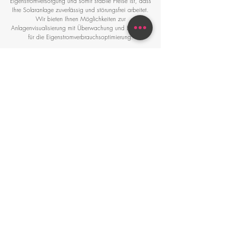
Eigenstromversorgung und somit stabile Preise ist, dass
Ihre Solaranlage zuverlässig und störungsfrei arbeitet.
Wir bieten Ihnen Möglichkeiten zur
Anlagenvisualisierung mit Überwachung und Lösungen
für die Eigenstromverbrauchsoptimierung.
Abgestimmt auf Ihre individuellen Bedürfnisse planen und
installieren wir Ihre PV-Anlage mit Module aus Österreich
und begleiten Sie durch den Förderdschungel.
Photovoltaik Steyr-Land, Photovoltaik-Carports,
Photovoltaikanlagen für Firmen und Privathaushalte - wir
beraten Sie gerne!
Kontaktieren Sie uns!
Öffnungszeiten
Mo & Di:
08:00 - 12:30 & 14:30 - 18:00
Mi
08:30 - 12:30 (Nachmittag geschlossen)
Do:
08:00 - 12:30 & 14:30 - 18:00
Fr:
08:00 - 12:30 & 14:30 - 18:00