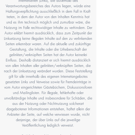
Internetseiten (Links), die außerhalb des
Verantwortungsbereiches des Autors liegen, würde eine
Haftungsverpflichtung ausschließlich in dem Fall in Kraft
treten, in dem der Autor von den Inhalten Kenntnis hat
und es ihm technisch möglich und zumutbar wäre, die
Nutzung im Falle rechtswidriger Inhalte zu verhindern. Der
Autor erklärt hiermit ausdrücklich, dass zum Zeitpunkt der
Linksetzung keine illegalen Inhalte auf den zu verlinkenden
Seiten erkennbar waren. Auf die aktuelle und zukünftige
Gestaltung, die Inhalte oder die Urheberschaft der
gelinkten/verknüpften Seiten hat der Autor keinerlei
Einfluss. Deshalb distanziert er sich hiermit ausdrücklich
von allen Inhalten aller gelinkten/verknüpften Seiten, die
nach der Linksetzung verändert wurden. Diese Feststellung
gilt für alle innerhalb des eigenen Internetangebotes
gesetzten Links und Verweise sowie für Fremdeinträge in
vom Autor eingerichteten Gästebüchern, Diskussionsforen
und Mailinglisten. Für illegale, fehlerhafte oder
unvollständige Inhalte und insbesondere für Schäden, die
aus der Nutzung oder Nichtnutzung solcherart
dargebotener Informationen entstehen, haftet allein der
Anbieter der Seite, auf welche verwiesen wurde, nicht
derjenige, der über Links auf die jeweilige
Veröffentlichung lediglich verweist.