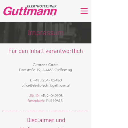
Impressum
Für den Inhalt verantwortlich
Guttmann GmbH
Eisenstraße 19
, A-4463 Großraming
T:
+43 7254 - 8243-0
office@elektrotechnik-guttmann.at
USt.-ID:
ATU24049508
Firmenbuch:
FN119618i
Disclaimer und