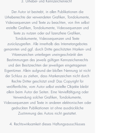
3. Urheber- und Kennzeichenrecht
Der Autor ist bestrebt, in allen Publikationen die
Urheberrechte der verwendeten Grafiken, Tondokumente,
Videosequenzen und Texte zu beachten, von ihm selbst
erstellte Grafiken, Tondokumente, Videosequenzen und
Texte zu nutzen oder auf lizenzfreie Grafiken,
Tondokumente, Videosequenzen und Texte
zurückzugreifen. Alle innerhalb des Internetangebotes
genannten und ggf. durch Dritte geschützten Marken- und
Warenzeichen unterliegen uneingeschränkt den
Bestimmungen des jeweils gültigen Kennzeichenrechts
und den Besitzrechten der jeweiligen eingetragenen
Eigentümer. Allein aufgrund der bloßen Nennung ist nicht
der Schluss zu ziehen, dass Markenzeichen nicht durch
Rechte Dritter geschützt sind! Das Copyright für
veröffentlichte, vom Autor selbst erstellte Objekte bleibt
allein beim Autor der Seiten. Eine Vervielfältigung oder
Verwendung solcher Grafiken, Tondokumente,
Videosequenzen und Texte in anderen elektronischen oder
gedruckten Publikationen ist ohne ausdrückliche
Zustimmung des Autors nicht gestattet.
4. Rechtswirksamkeit dieses Haftungsausschlusses