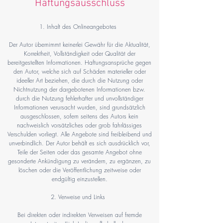
Haftungsausschluss
1. Inhalt des Onlineangebotes
Der Autor übernimmt keinerlei Gewähr für die Aktualität,
Korrektheit, Vollständigkeit oder Qualität der
bereitgestellten Informationen. Haftungsansprüche gegen
den Autor, welche sich auf Schäden materieller oder
ideeller Art beziehen, die durch die Nutzung oder
Nichtnutzung der dargebotenen Informationen bzw.
durch die Nutzung fehlerhafter und unvollständiger
Informationen verursacht wurden, sind grundsätzlich
ausgeschlossen, sofern seitens des Autors kein
nachweislich vorsätzliches oder grob fahrlässiges
Verschulden vorliegt. Alle Angebote sind freibleibend und
unverbindlich. Der Autor behält es sich ausdrücklich vor,
Teile der Seiten oder das gesamte Angebot ohne
gesonderte Ankündigung zu verändern, zu ergänzen, zu
löschen oder die Veröffentlichung zeitweise oder
endgültig einzustellen.
2. Verweise und Links
Bei direkten oder indirekten Verweisen auf fremde